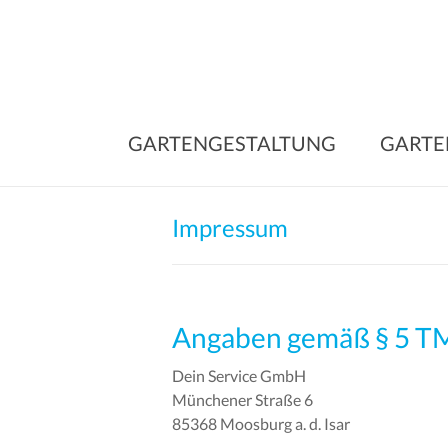
Skip
to
content
GARTENGESTALTUNG
GARTE
Impressum
Angaben gemäß § 5 T
Dein Service GmbH
Münchener Straße 6
85368 Moosburg a. d. Isar