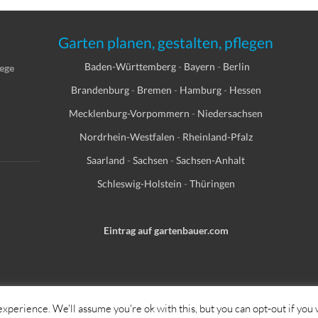
Garten planen, gestalten, pflegen
Baden-Württemberg
-
Bayern
-
Berlin
lege
Brandenburg
-
Bremen
-
Hamburg
-
Hessen
Mecklenburg-Vorpommern
-
Niedersachsen
Nordrhein-Westfalen
-
Rheinland-Pfalz
Saarland
-
Sachsen
-
Sachsen-Anhalt
Schleswig-Holstein
-
Thüringen
Eintrag auf gartenbauer.com
xperience. We'll assume you're ok with this, but you can opt-out if you 