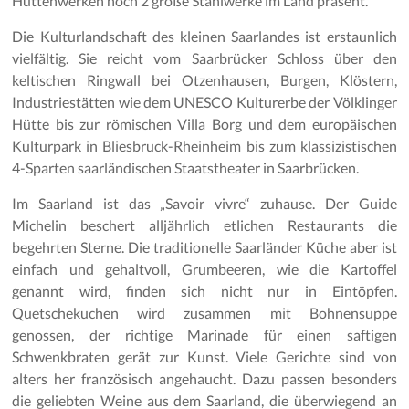
Hüttenwerken noch 2 große Stahlwerke im Land präsent.
Die Kulturlandschaft des kleinen Saarlandes ist erstaunlich
vielfältig. Sie reicht vom Saarbrücker Schloss über den
keltischen Ringwall bei Otzenhausen, Burgen, Klöstern,
Industriestätten wie dem UNESCO Kulturerbe der Völklinger
Hütte bis zur römischen Villa Borg und dem europäischen
Kulturpark in Bliesbruck-Rheinheim bis zum klassizistischen
4-Sparten saarländischen Staatstheater in Saarbrücken.
Im Saarland ist das „Savoir vivre“ zuhause. Der Guide
Michelin beschert alljährlich etlichen Restaurants die
begehrten Sterne. Die traditionelle Saarländer Küche aber ist
einfach und gehaltvoll, Grumbeeren, wie die Kartoffel
genannt wird, finden sich nicht nur in Eintöpfen.
Quetschekuchen wird zusammen mit Bohnensuppe
genossen, der richtige Marinade für einen saftigen
Schwenkbraten gerät zur Kunst. Viele Gerichte sind von
alters her französisch angehaucht. Dazu passen besonders
die geliebten Weine aus dem Saarland, die überwiegend an