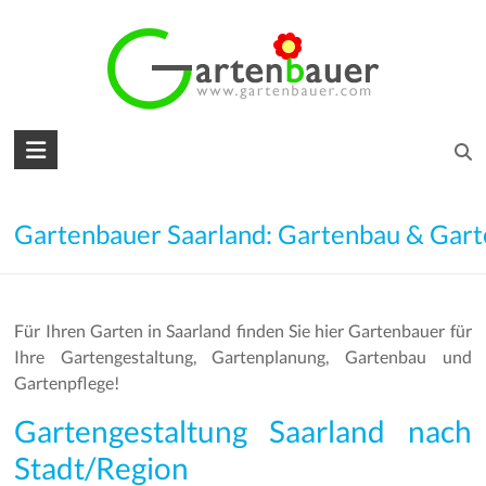
Skip
to
content
Gartenbauer
für
den
Gartenbauer Saarland: Gartenbau & Gart
Garten
Ihrer
Für Ihren Garten in Saarland finden Sie hier Gartenbauer für
Träume
Ihre Gartengestaltung, Gartenplanung, Gartenbau und
Gartenpflege!
Gartengestaltung
–
Gartengestaltung Saarland nach
Gartenbau
Stadt/Region
–