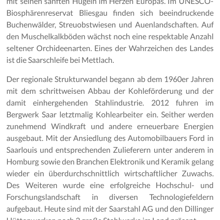
mit seinen sanften Hügeln im Herzen Europas. Im UNESCO-
Biosphärenreservat Bliesgau finden sich beeindruckende
Buchenwälder, Streuobstwiesen und Auenlandschaften. Auf
den Muschelkalkböden wächst noch eine respektable Anzahl
seltener Orchideenarten. Eines der Wahrzeichen des Landes
ist die Saarschleife bei Mettlach.
Der regionale Strukturwandel begann ab dem 1960er Jahren
mit dem schrittweisen Abbau der Kohleförderung und der
damit einhergehenden Stahlindustrie. 2012 fuhren im
Bergwerk Saar letztmalig Kohlearbeiter ein. Seither werden
zunehmend Windkraft und andere erneuerbare Energien
ausgebaut. Mit der Ansiedlung des Automobilbauers Ford in
Saarlouis und entsprechenden Zulieferern unter anderem in
Homburg sowie den Branchen Elektronik und Keramik gelang
wieder ein überdurchschnittlich wirtschaftlicher Zuwachs.
Des Weiteren wurde eine erfolgreiche Hochschul- und
Forschungslandschaft in diversen Technologiefeldern
aufgebaut. Heute sind mit der Saarstahl AG und den Dillinger