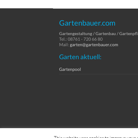
Gartenbauer.com
Gartengestaltung / Gartenbau / Gartenpf
Tel.: 08761 - 720 66 80
Mail:
garten@gartenbauer.com
Garten aktuell:
Gartenpool
Copyright © Dein Service GmbH
This website uses cookies to improve your e