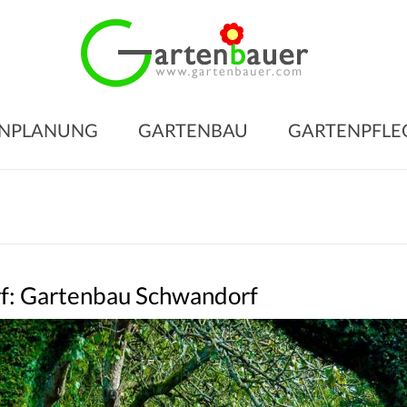
Gart
für
den
NPLANUNG
GARTENBAU
GARTENPFLE
Gart
Ihrer
Träu
Gartengesta
–
Gartenbau
f: Gartenbau Schwandorf
–
Gartenpfleg