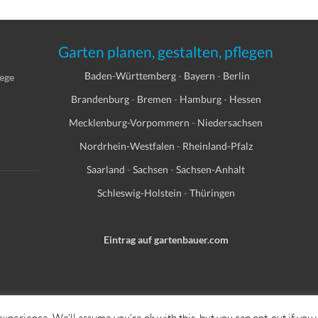
Garten planen, gestalten, pflegen
Baden-Württemberg
-
Bayern
-
Berlin
lege
Brandenburg
-
Bremen
-
Hamburg
-
Hessen
Mecklenburg-Vorpommern
-
Niedersachsen
Nordrhein-Westfalen
-
Rheinland-Pfalz
Saarland
-
Sachsen
-
Sachsen-Anhalt
Schleswig-Holstein
-
Thüringen
Eintrag auf gartenbauer.com
xperience. We'll assume you're ok with this, but you can opt-out if you 