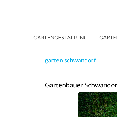
Skip
to
content
GARTENGESTALTUNG
GARTE
garten schwandorf
Gartenbauer Schwandor