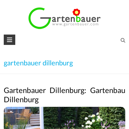
Skip
to
content
Gartenbauer
für
den
gartenbauer dillenburg
Garten
Ihrer
Gartenbauer Dillenburg: Gartenbau
Träume
Dillenburg
Gartengestaltung
–
Gartenbau
–