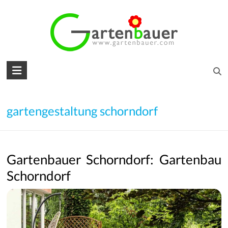
Skip
to
content
Gartenbauer
für
den
gartengestaltung schorndorf
Garten
Ihrer
Gartenbauer Schorndorf: Gartenbau
Träume
Schorndorf
Gartengestaltung
–
Gartenbau
–