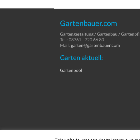
Gartenbauer.com
Gartengestaltung / Gartenbau / Gartenpf
Tel.: 08761 - 720 66 80
Mail:
garten@gartenbauer.com
Garten aktuell:
Gartenpool
Copyright © Dein Service GmbH
This website uses cookies to improve your e