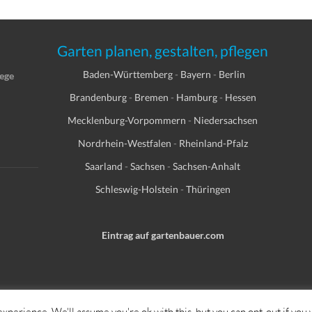
Garten planen, gestalten, pflegen
Baden-Württemberg
-
Bayern
-
Berlin
lege
Brandenburg
-
Bremen
-
Hamburg
-
Hessen
Mecklenburg-Vorpommern
-
Niedersachsen
Nordrhein-Westfalen
-
Rheinland-Pfalz
Saarland
-
Sachsen
-
Sachsen-Anhalt
Schleswig-Holstein
-
Thüringen
Eintrag auf gartenbauer.com
xperience. We'll assume you're ok with this, but you can opt-out if you 