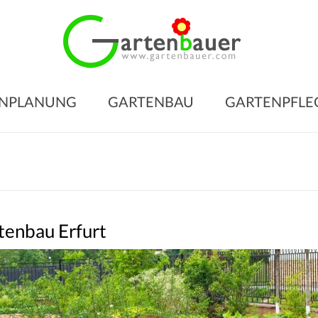
Gart
für
den
NPLANUNG
GARTENBAU
GARTENPFLE
Gart
Ihrer
Träu
Gartengesta
–
Gartenbau
tenbau Erfurt
–
Gartenpfleg