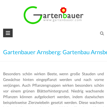
Skip
to
content
Gartenbauer
für
den
Gartenbauer Arnsberg: Gartenbau Arnsb
Garten
Ihrer
Besonders schön wirken Beete, wenn große Stauden und
Träume
Gewächse hinten eingepflanzt werden und nach vorne
verjüngen. Auch Pflanzengruppen wirken besonders schön
Gartengestaltung
vor einem grünen Blätterhintergrund. Niedrig wachsende
–
Pflanzen können aufgelockert werden, indem dazwischen
Gartenbau
beispielsweise Zierzwiebeln gesetzt werden. Diese wachsen
–