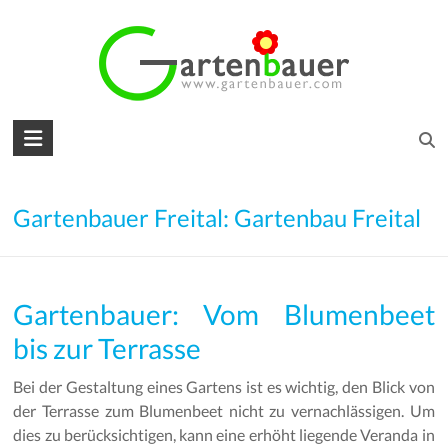
Skip
to
content
Gartenbauer
für
den
Gartenbauer Freital: Gartenbau Freital
Garten
Ihrer
Gartenbauer: Vom Blumenbeet
Träume
bis zur Terrasse
Gartengestaltung
–
Bei der Gestaltung eines Gartens ist es wichtig, den Blick von
Gartenbau
der Terrasse zum Blumenbeet nicht zu vernachlässigen. Um
–
dies zu berücksichtigen, kann eine erhöht liegende Veranda in