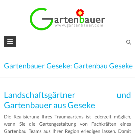
Skip
to
content
Gartenbauer
für
den
Gartenbauer Geseke: Gartenbau Geseke
Garten
Ihrer
Landschaftsgärtner und
Träume
Gartenbauer aus Geseke
Gartengestaltung
–
Die Realisierung Ihres Traumgartens ist jederzeit möglich,
Gartenbau
wenn Sie die Gartengestaltung von Fachkräften eines
–
Gartenbau Teams aus Ihrer Region erledigen lassen. Damit