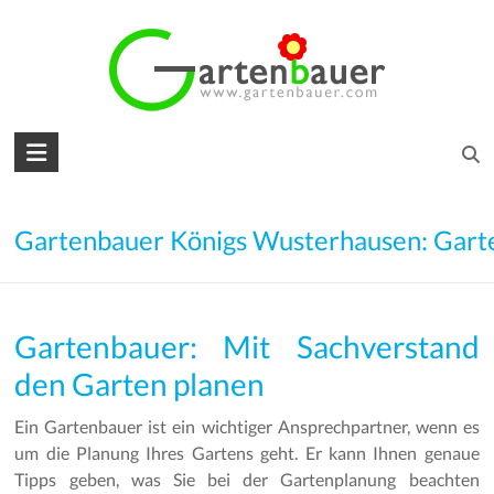
Skip
to
content
Gartenbauer
für
den
Gartenbauer Königs Wusterhausen: Gart
Garten
Ihrer
Gartenbauer: Mit Sachverstand
Träume
den Garten planen
Gartengestaltung
–
Ein Gartenbauer ist ein wichtiger Ansprechpartner, wenn es
Gartenbau
um die Planung Ihres Gartens geht. Er kann Ihnen genaue
–
Tipps geben, was Sie bei der Gartenplanung beachten