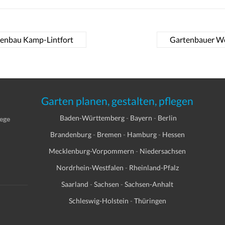
tenbau Kamp-Lintfort
Gartenbauer We
Garten planen, gestalten, pflegen
Baden-Württemberg
-
Bayern
-
Berlin
lege
Brandenburg
-
Bremen
-
Hamburg
-
Hessen
Mecklenburg-Vorpommern
-
Niedersachsen
Nordrhein-Westfalen
-
Rheinland-Pfalz
Saarland
-
Sachsen
-
Sachsen-Anhalt
Schleswig-Holstein
-
Thüringen