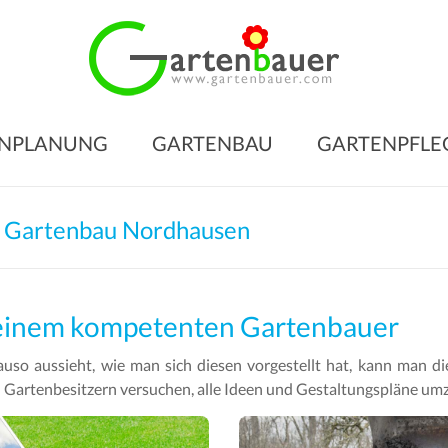
Gart
für
den
NPLANUNG
GARTENBAU
GARTENPFLE
Gart
Ihrer
Träu
 Gartenbau Nordhausen
Gartengesta
–
Gartenbau
 einem kompetenten Gartenbauer
–
so aussieht, wie man sich diesen vorgestellt hat, kann man di
Gartenpfleg
Gartenbesitzern versuchen, alle Ideen und Gestaltungspläne um