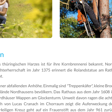
en
thüringischen Harzes ist für ihre Kornbrennerei bekannt. Nor
hterherrschaft im Jahr 1375 erinnert die Rolandstatue am Rath
t.
iner abfallenden Anhöhe. Einmalig sind "Treppenkäfer", kleine Br
tgelände Nordhausens bevölkern. Das Rathaus aus dem Jahr 1608 in
rdhäuser Wappen am Glockenturm. Unweit davon ragen die achte
ph von Lucas Cranach im Chorraum zeigt die Auferweckung des
Heiligen Kreuz geht auf ein Frauenstift aus dem Jahr 961 zur