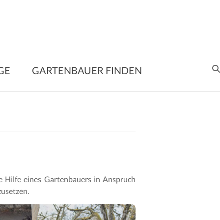
enbauer
GE
GARTENBAUER FINDEN
en
me
ltung
e Hilfe eines Gartenbauers in Anspruch
e
zusetzen.