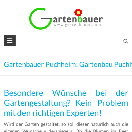
Skip
to
content
Gartenbauer
für
den
Gartenbauer Puchheim: Gartenbau Puch
Garten
Ihrer
Besondere Wünsche bei der
Träume
Gartengestaltung? Kein Problem
Gartengestaltung
mit den richtigen Experten!
–
Gartenbau
Wird der Garten gestaltet, so soll dieser natürlich auch die
–
eigenen Wünsche widerspiegeln. Ob die Blumen im Beet