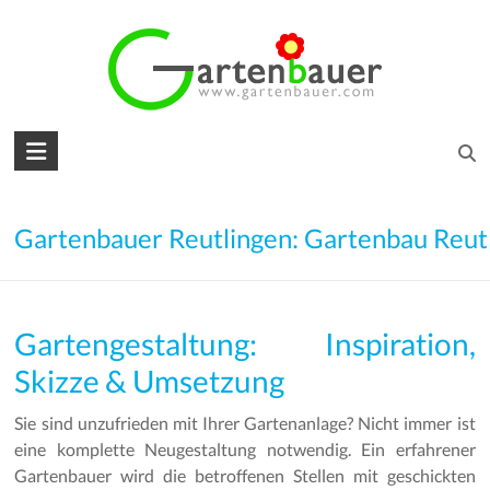
Skip
to
content
Gartenbauer
für
den
Gartenbauer Reutlingen: Gartenbau Reut
Garten
Ihrer
Gartengestaltung: Inspiration,
Träume
Skizze & Umsetzung
Gartengestaltung
–
Sie sind unzufrieden mit Ihrer Gartenanlage? Nicht immer ist
Gartenbau
eine komplette Neugestaltung notwendig. Ein erfahrener
–
Gartenbauer wird die betroffenen Stellen mit geschickten