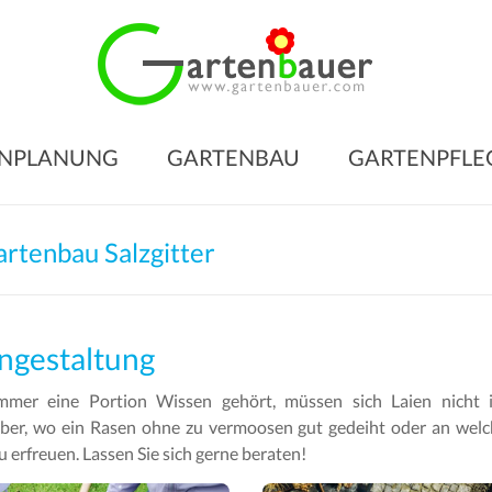
Gart
für
den
NPLANUNG
GARTENBAU
GARTENPFLE
Gart
Ihrer
Träu
artenbau Salzgitter
Gartengesta
–
Gartenbau
ngestaltung
–
mer eine Portion Wissen gehört, müssen sich Laien nicht i
Gartenpfleg
ber, wo ein Rasen ohne zu vermoosen gut gedeiht oder an welc
u erfreuen. Lassen Sie sich gerne beraten!