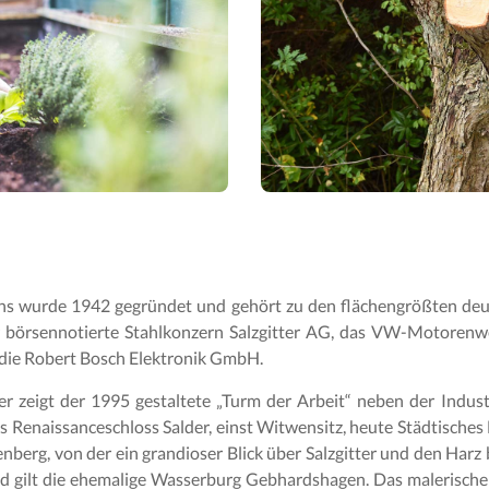
ens wurde 1942 gegründet und gehört zu den flächengrößten deut
er börsennotierte Stahlkonzern Salzgitter AG, das VW-Motorenw
 die Robert Bosch Elektronik GmbH.
er zeigt der 1995 gestaltete „Turm der Arbeit“ neben der Indus
as Renaissanceschloss Salder, einst Witwensitz, heute Städtische
berg, von der ein grandioser Blick über Salzgitter und den Harz 
d gilt die ehemalige Wasserburg Gebhardshagen. Das malerische