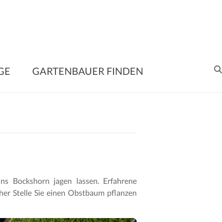
enbauer
GE
GARTENBAUER FINDEN
en
me
ltung
ns Bockshorn jagen lassen. Erfahrene
e
her Stelle Sie einen Obstbaum pflanzen