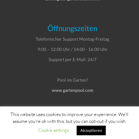
Öffnungszeiten
Telefonischer Support Montag-Freitag
9:00 – 12:00 Uhr / 14:00 - 16:00 Uhr
Support per E-Mail: 24/7
Pool im Garten?
www.gartenpool.com
This website uses cookies to improve your experience. We'll
assume you're ok with this, but you can opt-out if you wish.
Copyright © Dein Service GmbH
Cookie settings
Akzeptieren
Impressum
Datenschutzerklärung