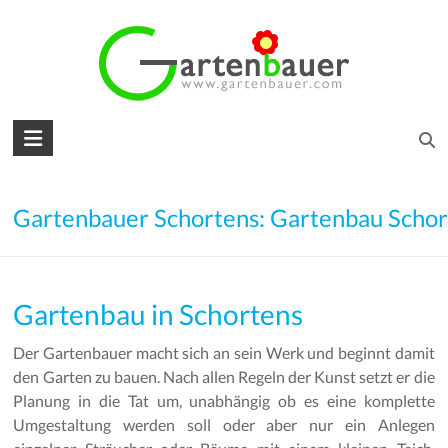
Skip
to
content
Gartenbauer
für
den
Gartenbauer Schortens: Gartenbau Schor
Garten
Ihrer
Gartenbau in Schortens
Träume
Der Gartenbauer macht sich an sein Werk und beginnt damit
Gartengestaltung
den Garten zu bauen. Nach allen Regeln der Kunst setzt er die
–
Planung in die Tat um, unabhängig ob es eine komplette
Gartenbau
Umgestaltung werden soll oder aber nur ein Anlegen
–