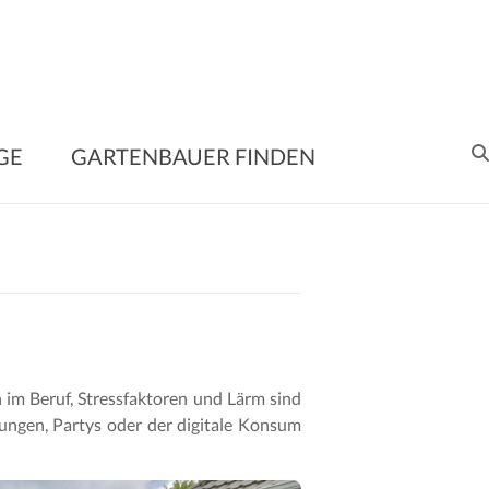
enbauer
GE
GARTENBAUER FINDEN
en
me
ltung
n im Beruf, Stressfaktoren und Lärm sind
e
tungen, Partys oder der digitale Konsum