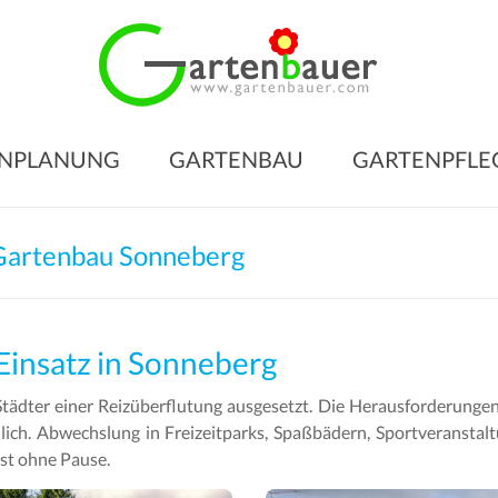
Gart
für
den
NPLANUNG
GARTENBAU
GARTENPFLE
Gart
Ihrer
Träu
Gartenbau Sonneberg
Gartengesta
–
Gartenbau
Einsatz in Sonneberg
–
 Städter einer Reizüberflutung ausgesetzt. Die Herausforderunge
Gartenpfleg
nlich. Abwechslung in Freizeitparks, Spaßbädern, Sportveranstal
st ohne Pause.