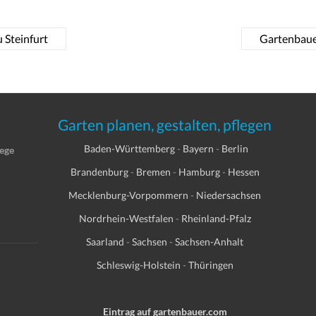
 Steinfurt
Gartenbaue
Garten planen, gestalten, pflegen
Baden-Württemberg
-
Bayern
-
Berlin
lege
Brandenburg
-
Bremen
-
Hamburg
-
Hessen
Mecklenburg-Vorpommern
-
Niedersachsen
Nordrhein-Westfalen
-
Rheinland-Pfalz
Saarland
-
Sachsen
-
Sachsen-Anhalt
Schleswig-Holstein
-
Thüringen
Eintrag auf gartenbauer.com