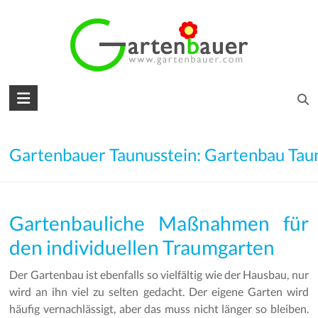
Skip
to
content
Gartenbauer
für
den
Gartenbauer Taunusstein: Gartenbau Tau
Garten
Ihrer
Gartenbauliche Maßnahmen für
Träume
den individuellen Traumgarten
Gartengestaltung
–
Der Gartenbau ist ebenfalls so vielfältig wie der Hausbau, nur
Gartenbau
wird an ihn viel zu selten gedacht. Der eigene Garten wird
–
häufig vernachlässigt, aber das muss nicht länger so bleiben.