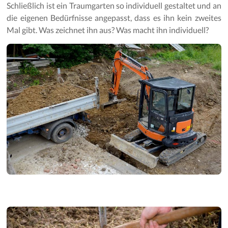
Gartenpflege
Schließlich ist ein Traumgarten so individuell gestaltet und an
die eigenen Bedürfnisse angepasst, dass es ihn kein zweites
Mal gibt. Was zeichnet ihn aus? Was macht ihn individuell?