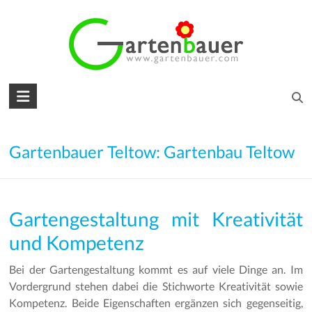
Skip
to
content
Gartenbauer
für
den
Gartenbauer Teltow: Gartenbau Teltow
Garten
Ihrer
Gartengestaltung mit Kreativität
Träume
und Kompetenz
Gartengestaltung
–
Bei der Gartengestaltung kommt es auf viele Dinge an. Im
Gartenbau
Vordergrund stehen dabei die Stichworte Kreativität sowie
–
Kompetenz. Beide Eigenschaften ergänzen sich gegenseitig,