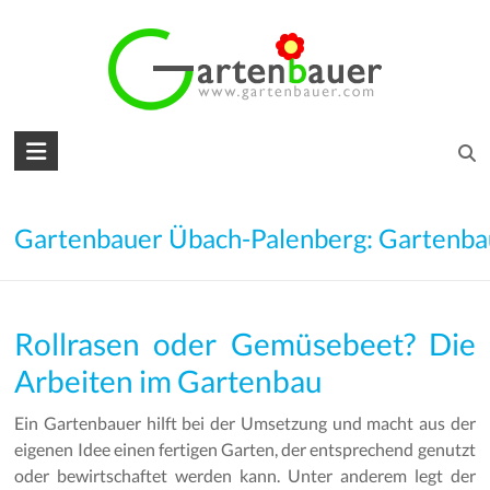
Skip
to
content
Gartenbauer
für
den
Gartenbauer Übach-Palenberg: Gartenba
Garten
Ihrer
Rollrasen oder Gemüsebeet? Die
Träume
Arbeiten im Gartenbau
Gartengestaltung
–
Ein Gartenbauer hilft bei der Umsetzung und macht aus der
Gartenbau
eigenen Idee einen fertigen Garten, der entsprechend genutzt
–
oder bewirtschaftet werden kann. Unter anderem legt der