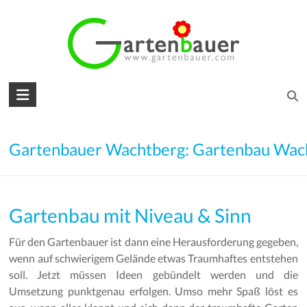
Skip
to
content
Gartenbauer
für
den
Gartenbauer Wachtberg: Gartenbau Wac
Garten
Ihrer
Gartenbau mit Niveau & Sinn
Träume
Für den Gartenbauer ist dann eine Herausforderung gegeben,
Gartengestaltung
wenn auf schwierigem Gelände etwas Traumhaftes entstehen
–
soll. Jetzt müssen Ideen gebündelt werden und die
Gartenbau
Umsetzung punktgenau erfolgen. Umso mehr Spaß löst es
–