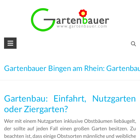
Skip
to
content
Gartenbauer
für
den
Gartenbauer Bingen am Rhein: Gartenba
Garten
Ihrer
Gartenbau: Einfahrt, Nutzgarten
Träume
oder Ziergarten?
Gartengestaltung
–
Wer mit einem Nutzgarten inklusive Obstbäumen liebäugelt,
Gartenbau
der sollte auf jeden Fall einen großen Garten besitzen. Zu
–
beachten ist, dass einige Obstsorten männliche und weibliche