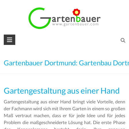
Skip
to
content
Gartenbauer
für
den
Gartenbauer Dortmund: Gartenbau Dor
Garten
Ihrer
Gartengestaltung aus einer Hand
Träume
Gartengestaltung aus einer Hand bringt viele Vorteile, denn
Gartengestaltung
der Fachmann wird sich mit Ihrem Garten in einem so großen
–
Maß vertraut machen, dass er für jede Idee und für jedes
Gartenbau
Problem die maßgeschneiderte Lösung hat. Die erste Phase
–