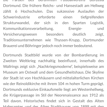
Dortmund. Die frühere Reichs- und Hansestadt am Hellweg
zählt 6 Hochschulen. Das sukzessive Auslaufen der
Schwerindustrie erforderte einen tiefgreifenden
Strukturwandel, der sich in den Sparten Logistik,
Kommunikationsverarbeitung, Energie- und
Versicherungswesen besonders deutlich zeigt,
Traditionsunternehmen wie Thyssen-Krupp, Dortmunder
Brauerei und Böhringer jedoch noch immer bedeutend.
Dortmunds Stadtbild wurde von der Bombardierung im
Zweiten Weltkrieg nachhaltig beeinflusst, innerhalb des
Wallrings zeigt sich „Nachkriegsmoderne“, beispielsweise am
Museum am Ostwall und dem Gesundheitshaus. Die Skyline
der Stadt ist von Hochhäusern und mittelalterlichen Kirchen
wie der Reinoldikirche mit ihrem 104 m hohen Turm geprägt.
Dortmunds exklusive Einkaufsmeile liegt am Westenhellweg,
die Krügerpassage im Stil der Neorenaissance aus 1912 als
Teil davon. Historisches findet sich in Gestalt des Alten
Hafenamtes und des Alten Stadthauses von 1899 mit den