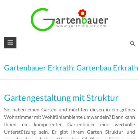
Skip
to
content
Gartenbauer
für
den
Gartenbauer Erkrath: Gartenbau Erkrath
Garten
Ihrer
Gartengestaltung mit Struktur
Träume
Sie haben einen Garten und möchten diesen in ein grünes
Gartengestaltung
Wohnzimmer mit Wohlfühlambiente umwandeln? Dann kann
–
Ihnen ein kompetenter Gartenbauer eine wertvolle
Gartenbau
Unterstützung sein. Er gibt Ihrem Garten Struktur und
–