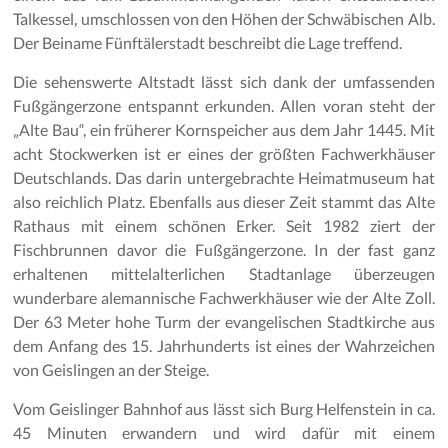
Talkessel, umschlossen von den Höhen der Schwäbischen Alb.
Der Beiname Fünftälerstadt beschreibt die Lage treffend.
Die sehenswerte Altstadt lässt sich dank der umfassenden
Fußgängerzone entspannt erkunden. Allen voran steht der
„Alte Bau“, ein früherer Kornspeicher aus dem Jahr 1445. Mit
acht Stockwerken ist er eines der größten Fachwerkhäuser
Deutschlands. Das darin untergebrachte Heimatmuseum hat
also reichlich Platz. Ebenfalls aus dieser Zeit stammt das Alte
Rathaus mit einem schönen Erker. Seit 1982 ziert der
Fischbrunnen davor die Fußgängerzone. In der fast ganz
erhaltenen mittelalterlichen Stadtanlage überzeugen
wunderbare alemannische Fachwerkhäuser wie der Alte Zoll.
Der 63 Meter hohe Turm der evangelischen Stadtkirche aus
dem Anfang des 15. Jahrhunderts ist eines der Wahrzeichen
von Geislingen an der Steige.
Vom Geislinger Bahnhof aus lässt sich Burg Helfenstein in ca.
45 Minuten erwandern und wird dafür mit einem