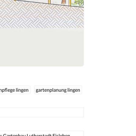
npflege lingen
gartenplanung lingen
n: Gartenbau Lutherstadt Eisleben
→