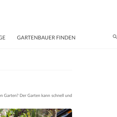
enbauer
GE
GARTENBAUER FINDEN
en
me
ltung
nen Garten? Der Garten kann schnell und
e