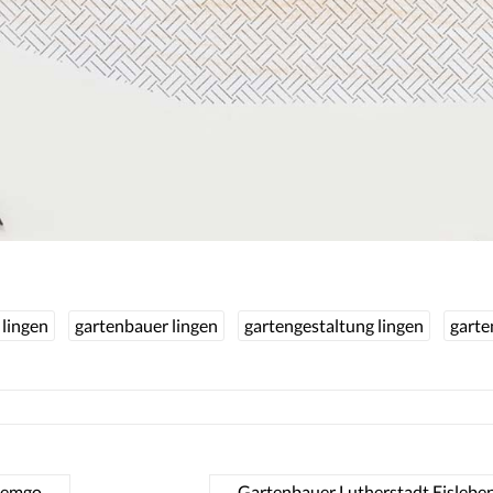
 lingen
gartenbauer lingen
gartengestaltung lingen
garte
Lemgo
Gartenbauer Lutherstadt Eislebe