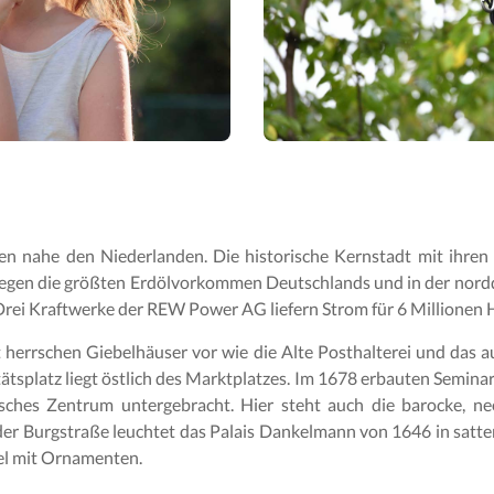
en nahe den Niederlanden. Die historische Kernstadt mit ihren
liegen die größten Erdölvorkommen Deutschlands und in der nor
Drei Kraftwerke der REW Power AG liefern Strom für 6 Millionen 
 herrschen Giebelhäuser vor wie die Alte Posthalterei und das
tätsplatz liegt östlich des Marktplatzes. Im 1678 erbauten Semi
ches Zentrum untergebracht. Hier steht auch die barocke, ne
 der Burgstraße leuchtet das Palais Dankelmann von 1646 in sat
el mit Ornamenten.