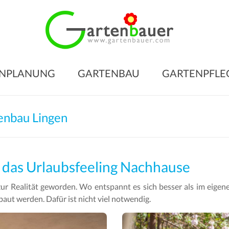
Gart
für
den
NPLANUNG
GARTENBAU
GARTENPFLE
Gart
Ihrer
Träu
enbau Lingen
Gartengesta
–
Gartenbau
 das Urlaubsfeeling Nachhause
–
 zur Realität geworden. Wo entspannt es sich besser als im eige
Gartenpfleg
ut werden. Dafür ist nicht viel notwendig.