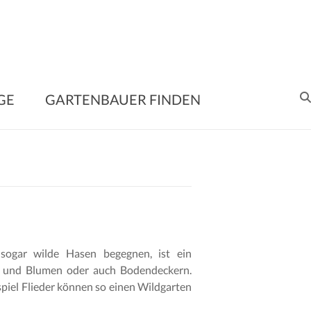
enbauer
GE
GARTENBAUER FINDEN
en
me
ltung
sogar wilde Hasen begegnen, ist ein
e
n und Blumen oder auch Bodendeckern.
piel Flieder können so einen Wildgarten