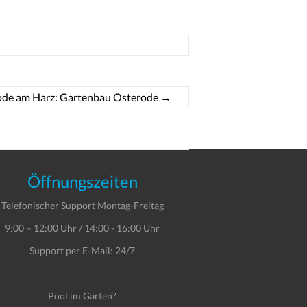
ode am Harz: Gartenbau Osterode
→
Öffnungszeiten
Telefonischer Support Montag-Freitag
9:00 – 12:00 Uhr / 14:00 - 16:00 Uhr
Support per E-Mail: 24/7
Pool im Garten?