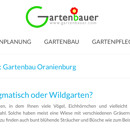
Gart
für
den
NPLANUNG
GARTENBAU
GARTENPFLE
Gart
Ihrer
Träu
: Gartenbau Oranienburg
Gartengesta
–
Gartenbau
gmatisch oder Wildgarten?
–
n, in dem Ihnen viele Vögel, Eichhörnchen und vielleicht 
Gartenpfleg
ahl. Solche haben meist eine Wiese mit verschiedenen Gräser
zu finden auch bunt blühende Sträucher und Büsche wie zum Beis