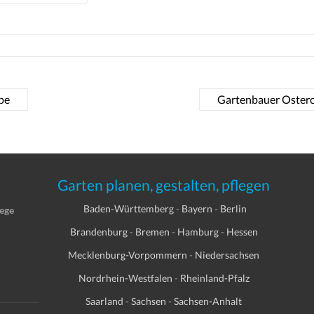
pe
Gartenbauer Oster
Garten planen, gestalten, pflegen
Baden-Württemberg
-
Bayern
-
Berlin
lege
Brandenburg
-
Bremen
-
Hamburg
-
Hessen
Mecklenburg-Vorpommern
-
Niedersachsen
Nordrhein-Westfalen
-
Rheinland-Pfalz
Saarland
-
Sachsen
-
Sachsen-Anhalt