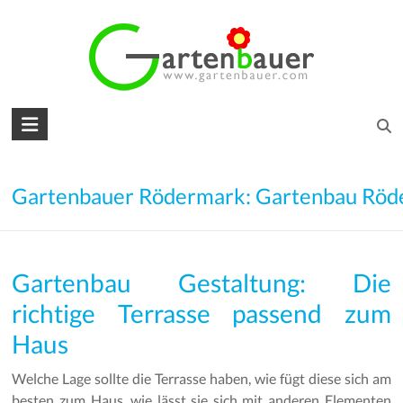
Skip
to
content
Gartenbauer
für
den
Gartenbauer Rödermark: Gartenbau Rö
Garten
Ihrer
Gartenbau Gestaltung: Die
Träume
richtige Terrasse passend zum
Gartengestaltung
Haus
–
Gartenbau
Welche Lage sollte die Terrasse haben, wie fügt diese sich am
–
besten zum Haus, wie lässt sie sich mit anderen Elementen