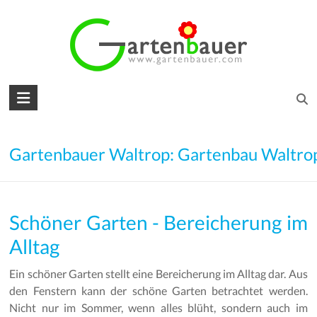
Skip
to
content
Gartenbauer
für
den
Gartenbauer Waltrop: Gartenbau Waltro
Garten
Ihrer
Schöner Garten - Bereicherung im
Träume
Alltag
Gartengestaltung
–
Ein schöner Garten stellt eine Bereicherung im Alltag dar. Aus
Gartenbau
den Fenstern kann der schöne Garten betrachtet werden.
–
Nicht nur im Sommer, wenn alles blüht, sondern auch im