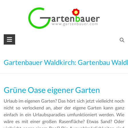
Skip
to
content
Gartenbauer
für
den
Gartenbauer Waldkirch: Gartenbau Wald
Garten
Ihrer
Grüne Oase eigener Garten
Träume
Urlaub im eigenen Garten? Das hört sich jetzt vielleicht noch
Gartengestaltung
nicht so verlockend an, aber der eigene Garten kann ganz
–
einfach in ein Urlaubsparadies umfunktioniert werden. Wie
Gartenbau
wäre es mit einer großen Rasenfläche? Etwas Sand? Oder
–