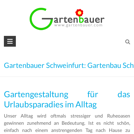
Skip
to
content
Gartenbauer
für
den
Gartenbauer Schweinfurt: Gartenbau Sch
Garten
Ihrer
Gartengestaltung für das
Träume
Urlaubsparadies im Alltag
Gartengestaltung
–
Unser Alltag wird oftmals stressiger und Ruheoasen
Gartenbau
gewinnen zunehmend an Bedeutung. Ist es nicht schön,
–
einfach nach einem anstrengenden Tag nach Hause zu