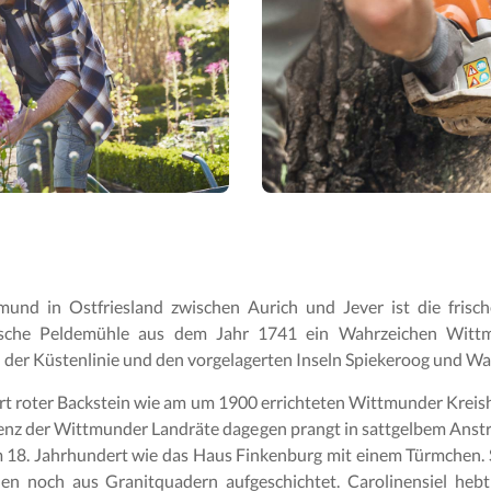
mund in Ostfriesland zwischen Aurich und Jever ist die frisc
torische Peldemühle aus dem Jahr 1741 ein Wahrzeichen Wittm
n der Küstenlinie und den vorgelagerten Inseln Spiekeroog und W
 roter Backstein wie am um 1900 errichteten Wittmunder Kreisha
idenz der Wittmunder Landräte dagegen prangt in sattgelbem Anstr
18. Jahrhundert wie das Haus Finkenburg mit einem Türmchen. S
chen noch aus Granitquadern aufgeschichtet. Carolinensiel hebt