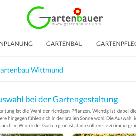
Gart
für
den
NPLANUNG
GARTENBAU
GARTENPFLE
Gart
Ihrer
Träu
Gartenbau Wittmund
Gartengesta
–
Gartenbau
uswahl bei der Gartengestaltung
–
taltung ist die Wahl der richtigen Pflanzen. Wichtig ist dabei 
Gartenpfleg
ere hingegen fühlen sich in der prallen Sonne wohl. Die Auswahl i
 auch im Winter der Garten grün ist, dann sollten sie zu immergrü