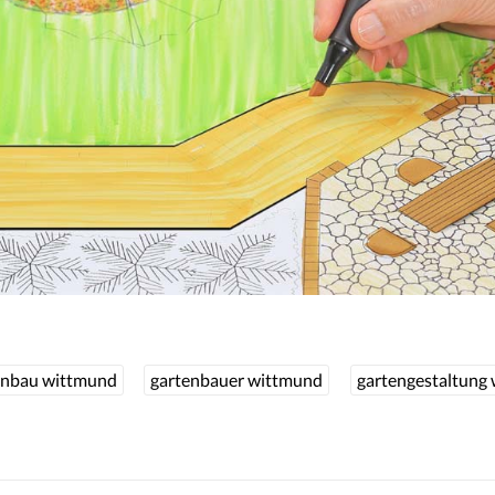
enbau wittmund
gartenbauer wittmund
gartengestaltung