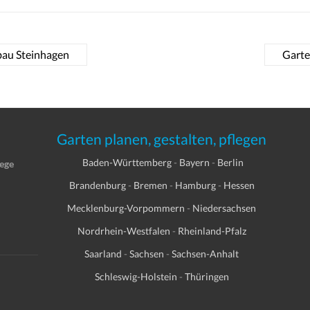
bau Steinhagen
Gart
Garten planen, gestalten, pflegen
Baden-Württemberg
-
Bayern
-
Berlin
lege
Brandenburg
-
Bremen
-
Hamburg
-
Hessen
Mecklenburg-Vorpommern
-
Niedersachsen
Nordrhein-Westfalen
-
Rheinland-Pfalz
Saarland
-
Sachsen
-
Sachsen-Anhalt
Schleswig-Holstein
-
Thüringen