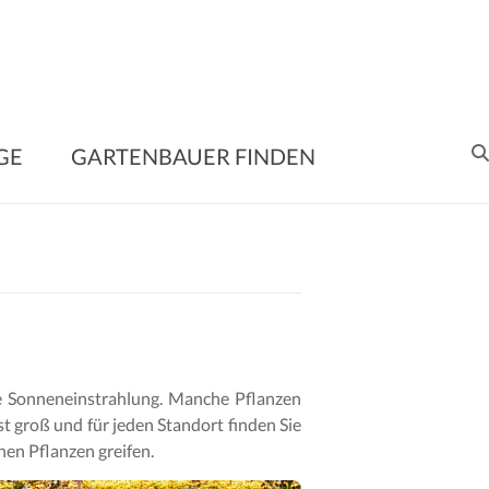
enbauer
GE
GARTENBAUER FINDEN
en
me
ltung
die Sonneneinstrahlung. Manche Pflanzen
e
st groß und für jeden Standort finden Sie
nen Pflanzen greifen.