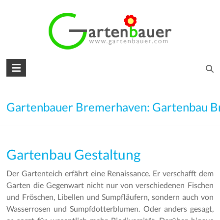
Skip
to
content
Gartenbauer
für
den
Gartenbauer Bremerhaven: Gartenbau 
Garten
Ihrer
Gartenbau Gestaltung
Träume
Der Gartenteich erfährt eine Renaissance. Er verschafft dem
Gartengestaltung
Garten die Gegenwart nicht nur von verschiedenen Fischen
–
und Fröschen, Libellen und Sumpfläufern, sondern auch von
Gartenbau
Wasserrosen und Sumpfdotterblumen. Oder anders gesagt,
–