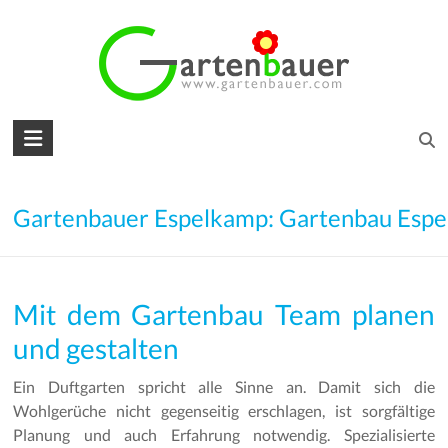
Skip
to
content
Gartenbauer
für
den
Gartenbauer Espelkamp: Gartenbau Esp
Garten
Ihrer
Mit dem Gartenbau Team planen
Träume
und gestalten
Gartengestaltung
–
Ein Duftgarten spricht alle Sinne an. Damit sich die
Gartenbau
Wohlgerüche nicht gegenseitig erschlagen, ist sorgfältige
–
Planung und auch Erfahrung notwendig. Spezialisierte