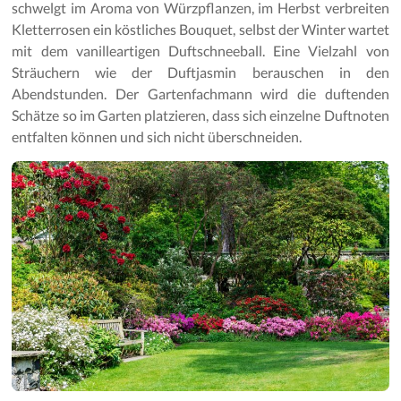
schwelgt im Aroma von Würzpflanzen, im Herbst verbreiten
Kletterrosen ein köstliches Bouquet, selbst der Winter wartet
mit dem vanilleartigen Duftschneeball. Eine Vielzahl von
Sträuchern wie der Duftjasmin berauschen in den
Abendstunden. Der Gartenfachmann wird die duftenden
Schätze so im Garten platzieren, dass sich einzelne Duftnoten
entfalten können und sich nicht überschneiden.