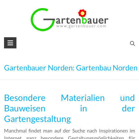
Skip
to
content
Gartenbauer
für
den
Gartenbauer Norden: Gartenbau Norden
Garten
Ihrer
Besondere Materialien und
Träume
Bauweisen in der
Gartengestaltung
Gartengestaltung
–
Gartenbau
Manchmal findet man auf der Suche nach Inspirationen im
–
Internet ganz besondere Gestaltungsmöglichkeiten für