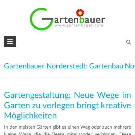
Skip
to
content
Gartenbauer
für
den
Gartenbauer Norderstedt: Gartenbau No
Garten
Ihrer
Gartengestaltung: Neue Wege im
Träume
Garten zu verlegen bringt kreative
Gartengestaltung
Möglichkeiten
–
Gartenbau
In den meisten Gärten gibt es einen Weg oder auch mehrere
–
kleine Wege, die die Beete miteinander verbinden. Diese