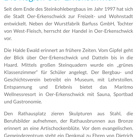
Seit dem Ende des Steinkohlebergbaus im Jahr 1997 hat sich
die Stadt Oer-Erkenschwick zur Freizeit- und Wohnstadt
entwickelt. Neben der Wurstfabrik Barfuss GmbH, Tochter
von West-Fleisch, herrscht der Handel in Oer-Erkenschwick
vor.
Die Halde Ewald erinnert an frühere Zeiten. Vom Gipfel geht
der Blick über Oer-Erkenschwick und Datteln bis in die
Haard. Mittels großen Steinquadern wurde ein „grünes
Klassenzimmer“ für Schüler angelegt. Der Bergbau- und
Geschichtsverein betreibt ein Museum, mit Lehrstollen.
Entspannung und Erlebnis bietet das Maritmo
Wellnessresort in Oer-Erkenschwick mit Sauna, Sportbad
und Gastronomie.
Den Rathausplatz zieren Skulpturen aus Stahl, die
Berufsbilder aufnehmen, der Rathausbrunnen aus Bronze
erinnert an eine Artischockenblüte. Vor dem evangelischen.
Gemeindezentrum steht ein Denkmal zu Ehren von Dietrich