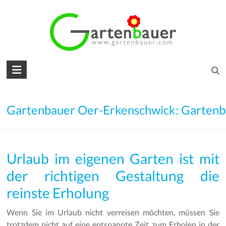
Skip
to
content
Gartenbauer
für
den
Gartenbauer Oer-Erkenschwick: Garten
Garten
Ihrer
Urlaub im eigenen Garten ist mit
Träume
der richtigen Gestaltung die
Gartengestaltung
reinste Erholung
–
Gartenbau
Wenn Sie im Urlaub nicht verreisen möchten, müssen Sie
–
trotzdem nicht auf eine entspannte Zeit zum Erholen in der