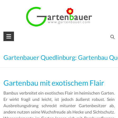
Skip
to
content
Gartenbauer
für
den
Gartenbauer Quedlinburg: Gartenbau Qu
Garten
Ihrer
Gartenbau mit exotischem Flair
Träume
Bambus verbreitet ein exotisches Flair im heimischen Garten.
Gartengestaltung
Er wirkt fragil und leicht, ist jedoch äußerst robust. Sein
–
Ausbreitungsdrang schreckt mitunter Gartenbesitzer ab,
Gartenbau
andere nutzen seine Wuchsfreude als Hecke und Sichtschutz.
–