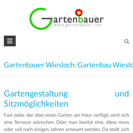
Skip
to
content
Gartenbauer
für
den
Gartenbauer Wiesloch: Gartenbau Wiesl
Garten
Ihrer
Gartengestaltung und
Träume
Sitzmöglichkeiten
Gartengestaltung
–
Fast jeder, der über einen Garten am Haus verfügt, wird sich
Gartenbau
eine Terrasse wünschen. Oder man besitzt eine, diese muss
–
oder soll nach einigen Jahren erneuert werden. Da stellt sich