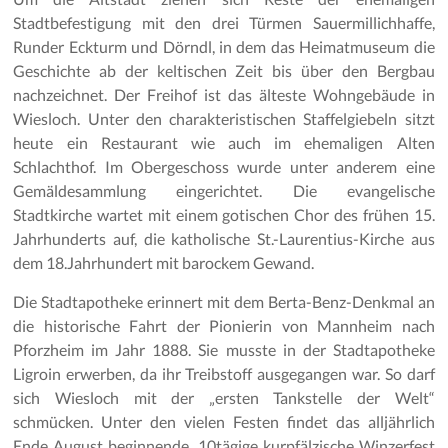
Stadtbefestigung mit den drei Türmen Sauermillichhaffe,
Runder Eckturm und Dörndl, in dem das Heimatmuseum die
Geschichte ab der keltischen Zeit bis über den Bergbau
nachzeichnet. Der Freihof ist das älteste Wohngebäude in
Wiesloch. Unter den charakteristischen Staffelgiebeln sitzt
heute ein Restaurant wie auch im ehemaligen Alten
Schlachthof. Im Obergeschoss wurde unter anderem eine
Gemäldesammlung eingerichtet. Die evangelische
Stadtkirche wartet mit einem gotischen Chor des frühen 15.
Jahrhunderts auf, die katholische St.-Laurentius-Kirche aus
dem 18.Jahrhundert mit barockem Gewand.
Die Stadtapotheke erinnert mit dem Berta-Benz-Denkmal an
die historische Fahrt der Pionierin von Mannheim nach
Pforzheim im Jahr 1888. Sie musste in der Stadtapotheke
Ligroin erwerben, da ihr Treibstoff ausgegangen war. So darf
sich Wiesloch mit der „ersten Tankstelle der Welt“
schmücken. Unter den vielen Festen findet das alljährlich
Ende August beginnende, 10tägige kurpfälzische Winzerfest